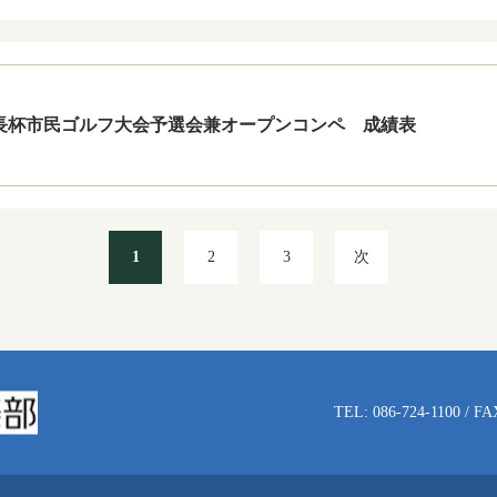
市長杯市民ゴルフ大会予選会兼オープンコンペ 成績表
1
2
3
次
TEL: 086-724-1100 / FA