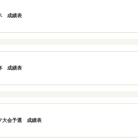
ペ 成績表
杯 成績表
フ大会予選 成績表