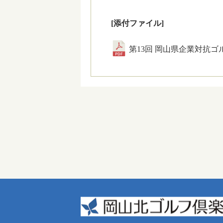
[添付ファイル]
第13回 岡山県企業対抗ゴル