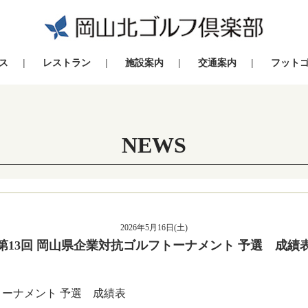
ス
レストラン
施設案内
交通案内
フット
NEWS
2026年5月16日(土)
第13回 岡山県企業対抗ゴルフトーナメント 予選 成績
トーナメント 予選 成績表